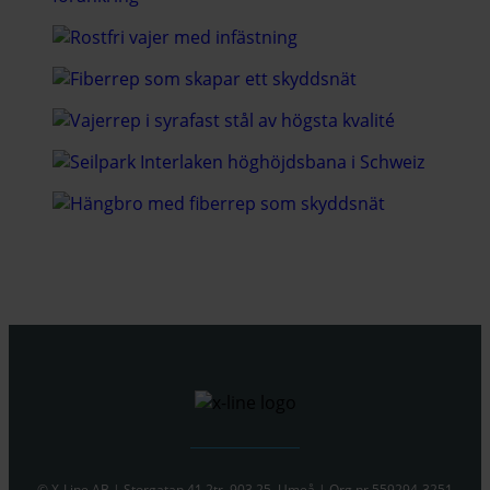
© X-Line AB | Storgatan 41 2tr, 903 25, Umeå | Org.nr 559294-3251