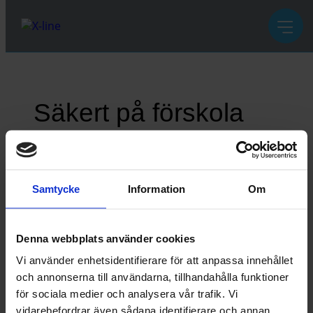
Säkert på förskola
Mycket trevlig utförande av vår partner Profil-
Rope på en förskola, 30 mm nät, 1,5 mm vajer.
Samtycke
Information
Om
Skräddarsydda nät efter en #Faro-
skannerundersökning och vackert utförd av
David Jérôme – Profil-Rope.
En stor framgång, tack till alla partners och
Denna webbplats använder cookies
våra kunder för förtroendet.
Vi använder enhetsidentifierare för att anpassa innehållet
och annonserna till användarna, tillhandahålla funktioner
för sociala medier och analysera vår trafik. Vi
vidarebefordrar även sådana identifierare och annan