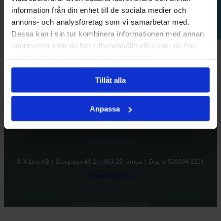
information från din enhet till de sociala medier och
Kontakt
annons- och analysföretag som vi samarbetar med.
Dessa kan i sin tur kombinera informationen med annan
information som du har tillhandahållit eller som de har
samlat in när du har använt deras tjänster.
Tillåt alla
Anpassa
© X-Line AB | Storgatan 41 2tr, 903 25, Umeå | Org.nr 559294-3251
Integritetspolicy
Producerad av Jo Kommunikation