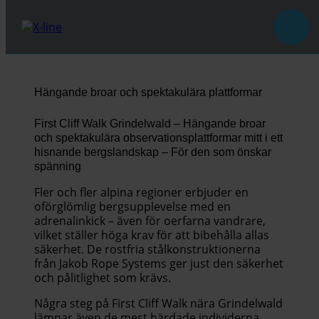
Hängande broar och spektakulära plattformar
First Cliff Walk Grindelwald – Hängande broar
och spektakulära observationsplattformar mitt i ett
hisnande bergslandskap – För den som önskar
spänning
Fler och fler alpina regioner erbjuder en
oförglömlig bergsupplevelse med en
adrenalinkick – även för oerfarna vandrare,
vilket ställer höga krav för att bibehålla allas
säkerhet. De rostfria stålkonstruktionerna
från Jakob Rope Systems ger just den säkerhet
och pålitlighet som krävs.
Några steg på First Cliff Walk nära Grindelwald
lämnar även de mest härdade individerna