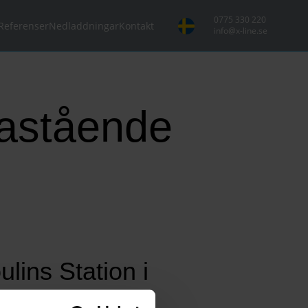
0775 330 220
Referenser
Nedladdningar
Kontakt
info@x-line.se
astående
ins Station i