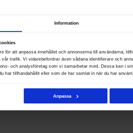
angränsande Yzeure och korsar järnvägsspåren för att skapa
Information
ntiga och alldagliga byggen, framförallt när det handlar om 
ara säkert, betyder det inte att det behöver vara tråkigt. Fö
som kommer att finnas kvar under många år framöver så är
cookies
e för att anpassa innehållet och annonserna till användarna, tillh
rike är ett enastående exempel på vad som går att åstadkom
vår trafik. Vi vidarebefordrar även sådana identifierare och anna
rm som helst och sätter inga gränser för kreativiteten hos ar
nnons- och analysföretag som vi samarbetar med. Dessa kan i sin
i princip vilken form som helst och tack varje dess utformnin
har tillhandahållit eller som de har samlat in när du har använt 
Anpassa