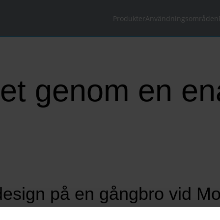
Produkter
Användningsområden
et genom en en
sign på en gångbro vid Moul