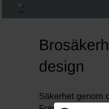
Brosäkerh
design
Säkerhet genom de
Frankrike