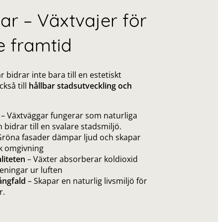
lar – Växtvajer för
e framtid
r bidrar inte bara till en estetiskt
ckså till
hållbar stadsutveckling och
– Växtväggar fungerar som naturliga
 bidrar till en svalare stadsmiljö.
Gröna fasader dämpar ljud och skapar
k omgivning
liteten
– Växter absorberar koldioxid
reningar ur luften
ångfald
– Skapar en naturlig livsmiljö för
r.