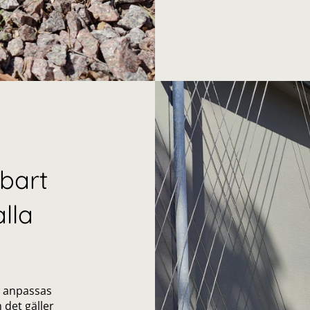
sbart
lla
 anpassas
 det gäller