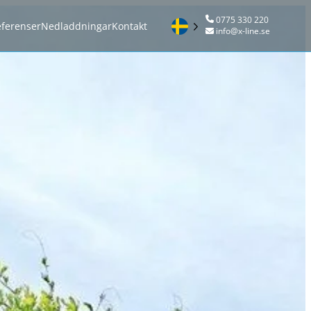
0775 330 220
ferenser
Nedladdningar
Kontakt
info@x-line.se