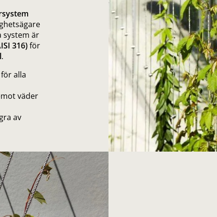
rsystem
tighetsägare
a system är
AISI 316)
för
l
.
ör alla
 emot väder
ågra av