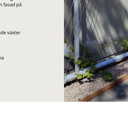
n fasad på
nde växter
na