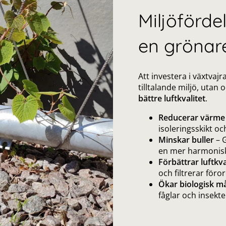
Miljöförde
en grönar
Att investera i växtvajra
tilltalande miljö, utan o
bättre luftkvalitet
.
Reducerar värme
isoleringsskikt och
Minskar buller
– 
en mer harmonis
Förbättrar luftkva
och filtrerar föro
Ökar biologisk m
fåglar och insekte