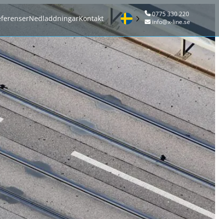
0775 330 220
ferenser
Nedladdningar
Kontakt
info@x-line.se