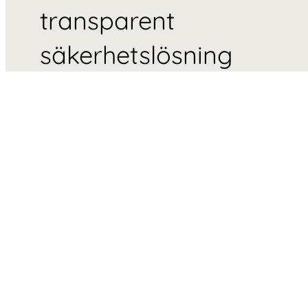
transparent
säkerhetslösning
Webnet-nätstrukturer i rostfritt stål kan konfigurera
sätt beroende på projektets specifika krav. Genom a
vajertjocklek, maskstorlek och bärande stålkonstru
skapas en lösning som är både funktionell och esteti
Systemet används för både aktivt skydd (vertikala ba
och passivt skydd (horisontella barriärer), vilket gör d
tidlöst och mångsidigt val för såväl moderna som hi
broar.
Vill du veta mer om våra lösningar för brosäkerhet
oss så hjälper vi dig att hitta den bästa lösningen för
projekt.