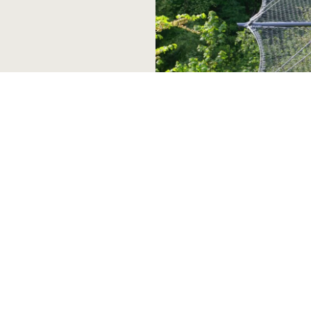
s på olika
tt variera
ktioner
skt diskret.
rriärer)
et till ett
storiska
? Kontakta
 ditt