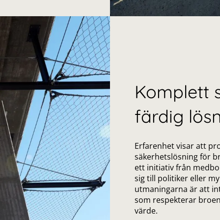
Komplett st
färdig lös
Erfarenhet visar att pro
säkerhetslösning för br
ett initiativ från med
sig till politiker eller
utmaningarna är att in
som respekterar broens
värde.