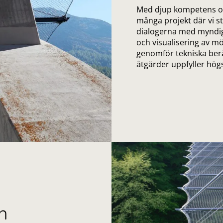
Med djup kompetens och
många projekt där vi st
dialogerna med myndigh
och visualisering av mö
genomför tekniska beräk
åtgärder uppfyller högs
h