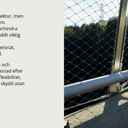
itektur, men
em.
örhindra
ilt viktig
hetsnät,
l.
t och
assad efter
exibilitet,
t skydd utan